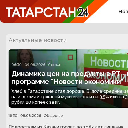
Нов
Актуальные новости
06:30
09.08.2026
Статьи
Динамика цен на продукты в РТ - 
программе "Новости экономики"
Хлеб в Татарстане стал дороже. В июле средние ц
на изделия из ржаной муки выросли на 3,5% или на 3
рубля 20 копеек за кг.
16:30
08.08.2026
Общество
Подросткам из Казани грозит до трёх лет лишения