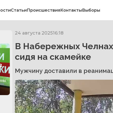
ости
Статьи
Происшествия
Контакты
Выборы
24 августа 2025
16:18
В Набережных Челнах
сидя на скамейке
в
Мужчину доставили в реанима
ены