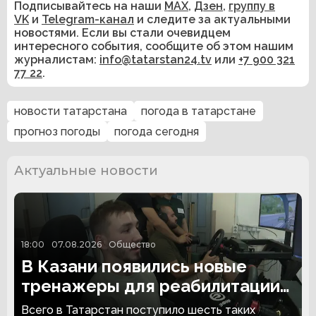
Подписывайтесь на наши
MAX
,
Дзен
,
группу в
VK
и
Telegram-канал
и следите за актуальными
новостями. Если вы стали очевидцем
интересного события, сообщите об этом нашим
журналистам:
info@tatarstan24.tv
или
+7 900 321
77 22
.
новости татарстана
погода в татарстане
прогноз погоды
погода сегодня
Актуальные новости
18:00
07.08.2026
Общество
В Казани появились новые
тренажеры для реабилитации
людей с ампутациями
Всего в Татарстан поступило шесть таких