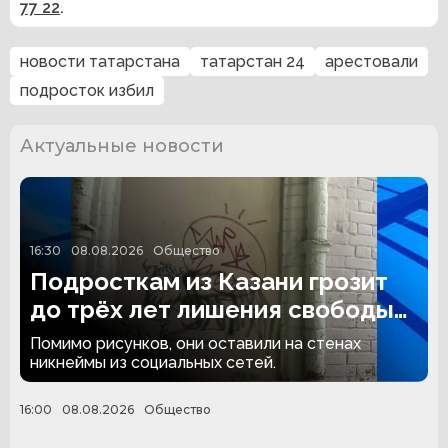
77 22
.
новости татарстана
татарстан 24
арестовали
подросток избил
Актуальные новости
16:30
08.08.2026
Общество
Подросткам из Казани грозит
до трёх лет лишения свободы
за граффити
Помимо рисунков, они оставили на стенах
никнеймы из социальных сетей.
16:00
08.08.2026
Общество