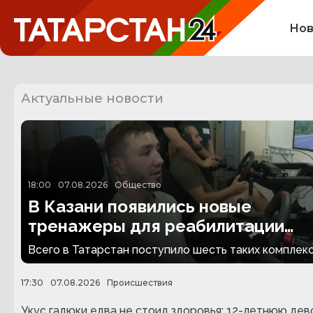
Нов
Актуальные новости
18:00
07.08.2026
Общество
В Казани появились новые
тренажеры для реабилитации
людей с ампутациями
Всего в Татарстан поступило шесть таких комплекс
17:30
07.08.2026
Происшествия
Укус гадюки едва не стоил здоровья: 12-летнюю дев