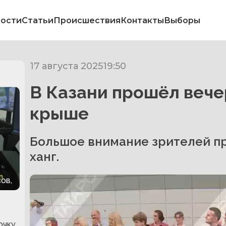
ости
Статьи
Происшествия
Контакты
Выборы
17 августа 2025
19:50
В Казани прошёл вече
крыше
Большое внимание зрителей п
ханг.
ов,
очку