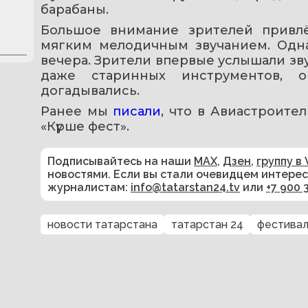
барабаны.
Большое внимание зрителей привлё
мягким мелодичным звучанием. Одн
вечера. Зрители впервые услышали зву
даже старинных инструментов, 
догадывались.
Ранее мы 
писали
, что в Авиастроите
«Күрше фест».
Подписывайтесь на наши
MAX
,
Дзен
,
группу в 
новостями. Если вы стали очевидцем интере
журналистам:
info@tatarstan24.tv
или
+7 900 
новости татарстана
татарстан 24
фестивал