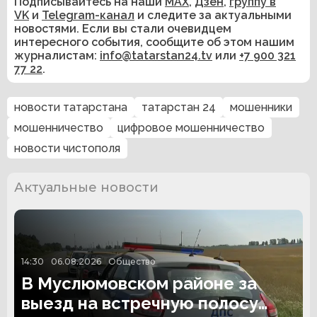
Подписывайтесь на наши
MAX
,
Дзен
,
группу в
VK
и
Telegram-канал
и следите за актуальными
новостями. Если вы стали очевидцем
интересного события, сообщите об этом нашим
журналистам:
info@tatarstan24.tv
или
+7 900 321
77 22
.
новости татарстана
татарстан 24
мошенники
мошенничество
цифровое мошенничество
новости чистополя
Актуальные новости
14:30
06.08.2026
Общество
В Муслюмовском районе за
выезд на встречную полосу