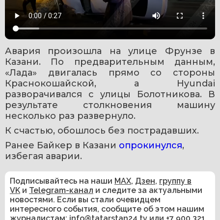
Авария произошла на улице Фрунзе в 
Казани. По предварительным данным, 
«Лада» двигалась прямо со стороны 
Краснокошайской, а Hyundai 
разворачивался с улицы Болотникова. В 
результате столкновения машину 
несколько раз развернуло.
К счастью, обошлось без пострадавших.
Ранее Байкер в Казани 
опрокинулся
, 
избегая аварии. 
Подписывайтесь на наши
MAX
,
Дзен
,
группу в
VK
и
Telegram-канал
и следите за актуальными
новостями. Если вы стали очевидцем
интересного события, сообщите об этом нашим
журналистам:
info@tatarstan24.tv
или
+7 900 321