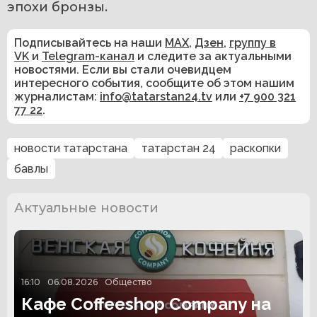
эпохи бронзы.
Подписывайтесь на наши
MAX
,
Дзен
,
группу в
VK
и
Telegram-канал
и следите за актуальными
новостями. Если вы стали очевидцем
интересного события, сообщите об этом нашим
журналистам:
info@tatarstan24.tv
или
+7 900 321
77 22
.
новости татарстана
татарстан 24
раскопки
бавлы
Актуальные новости
16:10
06.08.2026
Общество
Кафе Coffeeshop Company на