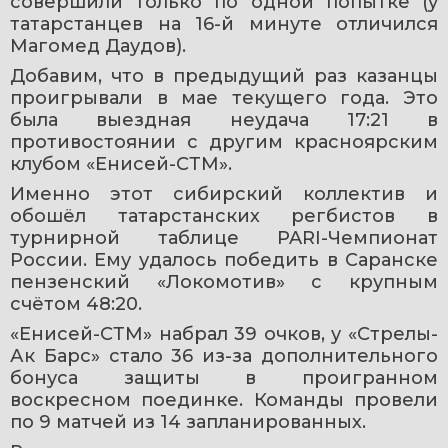
совершили только по одной попытке (у 
татарстанцев на 16-й минуте отличился 
Магомед Даудов).
Добавим, что в предыдущий раз казанцы 
проигрывали в мае текущего года. Это 
была выездная неудача 17:21 в 
противостоянии с другим красноярским 
клубом «Енисей-СТМ».
Именно этот сибирский коллектив и 
обошёл татарстанских регбистов в 
турнирной таблице PARI-Чемпионат 
России. Ему удалось победить в Саранске 
пензенский «Локомотив» с крупным 
счётом 48:20.
«Енисей-СТМ» набрал 39 очков, у «Стрелы-
Ак Барс» стало 36 из-за дополнительного 
бонуса защиты в проигранном 
воскресном поединке. Команды провели 
по 9 матчей из 14 запланированных.