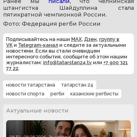
Ранее мы 
писали
, что челнинская 
штангистка Шайдуллина стала 
пятикратной чемпионкой России.
Фото: Федерация регби России
Подписывайтесь на наши
MAX
,
Дзен
,
группу в
VK
и
Telegram-канал
и следите за актуальными
новостями. Если вы стали очевидцем
интересного события, сообщите об этом нашим
журналистам:
info@tatarstan24.tv
или
+7 900 321
77 22
.
новости татарстана
татарстан 24
новости спорта
регби
казанские регбисты
Актуальные новости
08:30
09.08.2026
Экономика