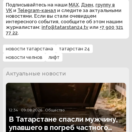
Подписывайтесь на наши
MAX
,
Дзен
,
группу в
VK
и
Telegram-канал
и следите за актуальными
новостями. Если вы стали очевидцем
интересного события, сообщите об этом нашим
журналистам:
info@tatarstan24.tv
или
+7 900 321
77 22
.
новости татарстана
татарстан 24
новости челнов
лифт
Актуальные новости
12:34
09.08.2026
Общество
В Татарстане спасли мужчину,
упавшего в погреб частного