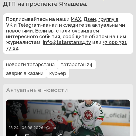
ДТП на проспекте Ямашева.
Подписывайтесь на наши
MAX
,
Дзен
,
группу в
VK
и
Telegram-канал
и следите за актуальными
новостями. Если вы стали очевидцем
интересного события, сообщите об этом нашим
журналистам:
info@tatarstan24.tv
или
+7 900 321
77 22
.
новости татарстана
татарстан 24
авария в казани
курьер
Актуальные новости
18:24
06.08.2026
Спорт