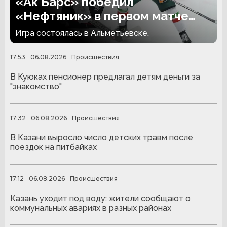
«Ак Барс» победил
«Нефтяник» в первом матче
сезона
Игра состоялась в Альметьевске.
17:53
06.08.2026
Происшествия
В Куюках пенсионер предлагал детям деньги за
"знакомство"
17:32
06.08.2026
Происшествия
В Казани выросло число детских травм после
поездок на питбайках
17:12
06.08.2026
Происшествия
Казань уходит под воду: жители сообщают о
коммунальных авариях в разных районах