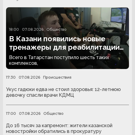
18:00
07.08.2026
Общество
В Казани появились новые
тренажеры для реабилитации
людей с ампутациями
Всего в Татарстан поступило шесть таких
комплексов,
17:30
07.08.2026
Происшествия
Укус гадюки едва не стоил здоровья: 12-летнюю
девочку спасли врачи КДМЦ
17:00
07.08.2026
Общество
До 16 тысяч за капремонт: жители казанской
новостройки обратились в прокуратуру