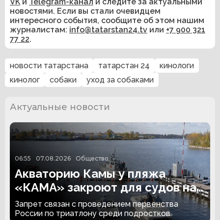
VK
и
Telegram-канал
и следите за актуальными
новостями. Если вы стали очевидцем
интересного события, сообщите об этом нашим
журналистам:
info@tatarstan24.tv
или
+7 900 321
77 22
.
новости татарстана
татарстан 24
кинологи
кинолог
собаки
уход за собаками
Актуальные новости
06:55
07.08.2026
Общество
Акваторию Камы у пляжа
«КАМА» закроют для судов на
два дня
Запрет связан с проведением первенства
России по триатлону среди подростков.