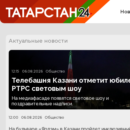
Нов
Актуальные новости
12:15
06.08.2026
Общество
Телебашня Казани отметит юбил
РТРС световым шоу
На медиафасаде появятся световое шоу и
поздравительные надписи.
12:00
06.08.2026
Общество
На бульваре «Ярдэм» в Казани пройдет инклюзивны