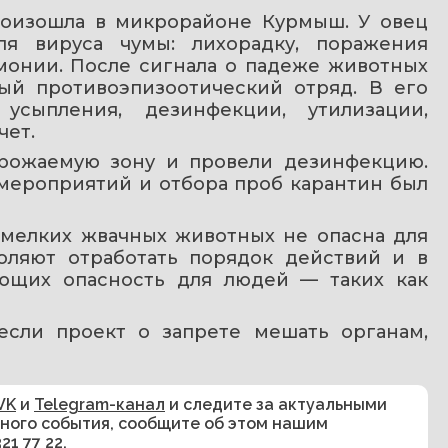
роизошла в микрорайоне Курмыш. У овец 
я вируса чумы: лихорадку, поражения 
монии. После сигнала о падеже животных 
ый противоэпизоотический отряд. В его 
усыпления, дезинфекции, утилизации, 
чет.
грожаемую зону и провели дезинфекцию. 
мероприятий и отбора проб карантин был 
 мелких жвачных животных не опасна для 
оляют отработать порядок действий и в 
яющих опасность для людей — таких как 
если проект о запрете мешать органам, 
VK
и
Telegram-канал
и следите за актуальными
сного события, сообщите об этом нашим
321 77 22
.