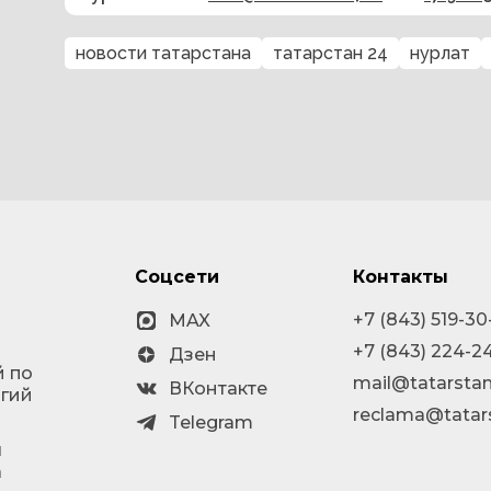
новости татарстана
татарстан 24
нурлат
Соцсети
Контакты
+7 (843) 519-30
MAX
+7 (843) 224-2
Дзен
й по
mail@tatarstan
ВКонтакте
огий
reclama@tatar
Telegram
я
а