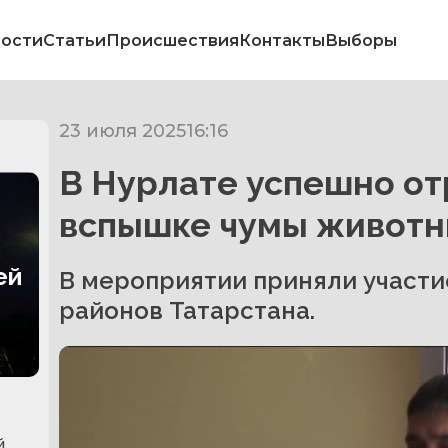
ости
Статьи
Происшествия
Контакты
Выборы
23 июля 2025
16:16
В Нурлате успешно от
вспышке чумы живот
ей
В мероприятии приняли участи
районов Татарстана.
й