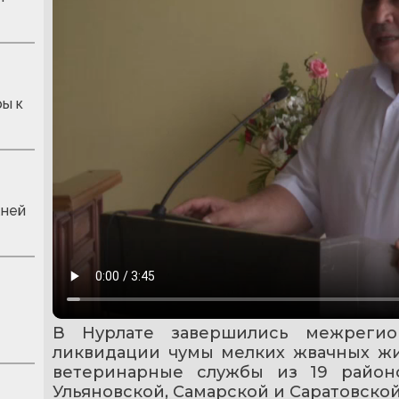
ры к
жней
В Нурлате завершились межрегио
ликвидации чумы мелких жвачных жи
ветеринарные службы из 19 районо
Ульяновской, Самарской и Саратовской