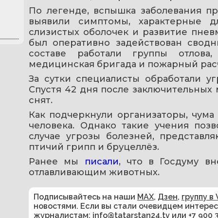
По легенде, вспышка заболевания п
выявили симптомы, характерные дл
слизистых оболочек и развитие пнев
был оперативно задействован сводн
составе работали группы отлова, 
медицинская бригада и пожарный рас
За сутки специалисты обработали у
Спустя 42 дня после заключительных 
снят.
Как подчеркнули организаторы, чума
человека. Однако такие учения позв
случае угрозы болезней, представл
птичий грипп и бруцеллёз.
Ранее мы 
писали
, что в Госдуму вн
отлавливающим животных.
Подписывайтесь на наши
MAX
,
Дзен
,
группу в 
новостями. Если вы стали очевидцем интере
журналистам:
info@tatarstan24.tv
или
+7 900 