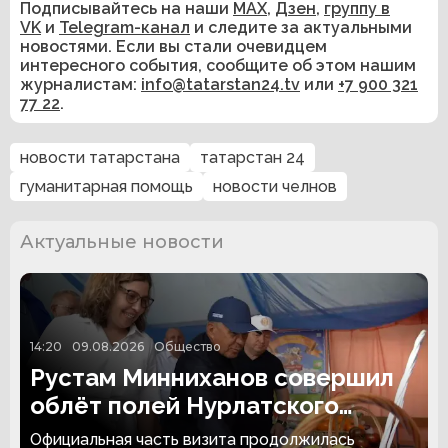
Подписывайтесь на наши
MAX
,
Дзен
,
группу в
VK
и
Telegram-канал
и следите за актуальными
новостями. Если вы стали очевидцем
интересного события, сообщите об этом нашим
журналистам:
info@tatarstan24.tv
или
+7 900 321
77 22
.
новости татарстана
татарстан 24
гуманитарная помощь
новости челнов
Актуальные новости
14:20
09.08.2026
Общество
Рустам Минниханов совершил
облёт полей Нурлатского
района
Официальная часть визита продолжилась