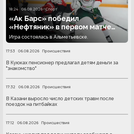
18:24
06.08.2026
Спорт
«Ак Барс» победил
«Нефтяник» в первом матче
сезона
Игра состоялась в Альметьевске.
17:53
06.08.2026
Происшествия
В Куюках пенсионер предлагал детям деньги за
"знакомство"
17:32
06.08.2026
Происшествия
В Казани выросло число детских травм после
поездок на питбайках
17:12
06.08.2026
Происшествия