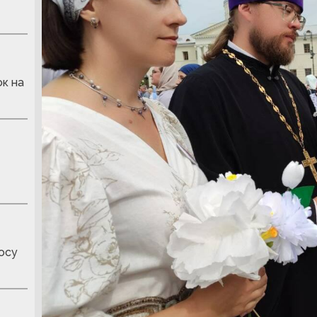
к на
осу