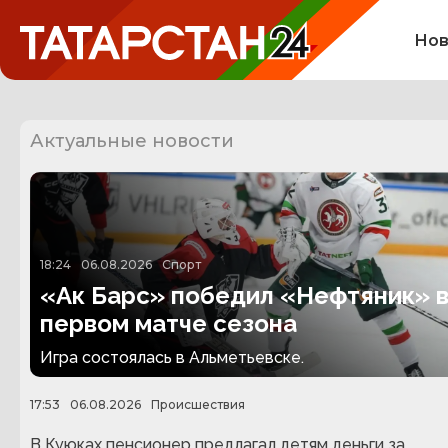
Нов
Актуальные новости
18:24
06.08.2026
Спорт
«Ак Барс» победил «Нефтяник» 
первом матче сезона
Игра состоялась в Альметьевске.
17:53
06.08.2026
Происшествия
В Куюках пенсионер предлагал детям деньги за