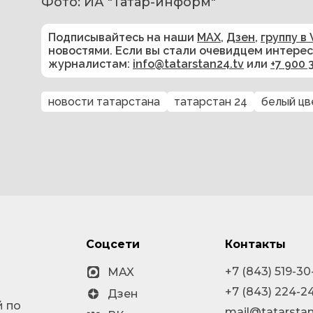
Фото: ИА "Татар-информ"
Подписывайтесь на наши
MAX
,
Дзен
,
группу в 
новостями. Если вы стали очевидцем интере
журналистам:
info@tatarstan24.tv
или
+7 900 
новости татарстана
татарстан 24
белый цв
Соцсети
Контакты
+7 (843) 519-30
MAX
+7 (843) 224-2
Дзен
й по
mail@tatarstan