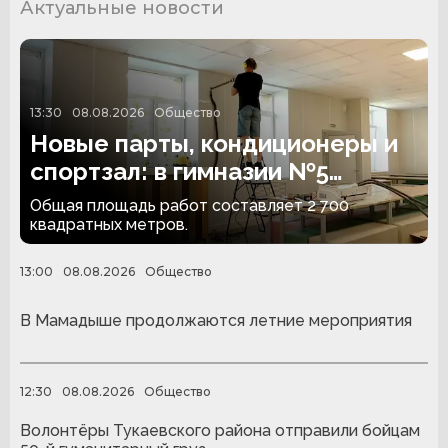
Актуальные новости
13:30
08.08.2026
Общество
Новые парты, кондиционеры и
спортзал: в гимназии №5
Альметьевска идёт капремонт
Общая площадь работ составляет 2 700
квадратных метров.
13:00
08.08.2026
Общество
В Мамадыше продолжаются летние мероприятия
12:30
08.08.2026
Общество
Волонтёры Тукаевского района отправили бойцам