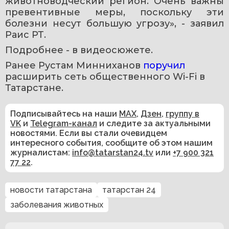
животноводческий регион. Очень важны 
превентивные меры, поскольку эти 
болезни несут большую угрозу», - заявил 
Раис РТ.
Подробнее - в видеосюжете. 
Ранее Рустам Минниханов 
поручил 
расширить сеть общественного Wi-Fi в 
Татарстане.
Подписывайтесь на наши
MAX
,
Дзен
,
группу в
VK
и
Telegram-канал
и следите за актуальными
новостями. Если вы стали очевидцем
интересного события, сообщите об этом нашим
журналистам:
info@tatarstan24.tv
или
+7 900 321
77 22
.
новости татарстана
татарстан 24
заболевания животных