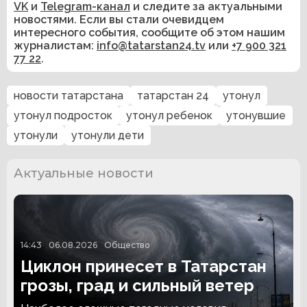
VK
и
Telegram-канал
и следите за актуальными
новостями. Если вы стали очевидцем
интересного события, сообщите об этом нашим
журналистам:
info@tatarstan24.tv
или
+7 900 321
77 22
.
новости татарстана
татарстан 24
утонул
утонул подросток
утонул ребенок
утонувшие
утонули
утонули дети
Актуальные новости
14:43
06.08.2026
Общество
Циклон принесет в Татарстан
грозы, град и сильный ветер