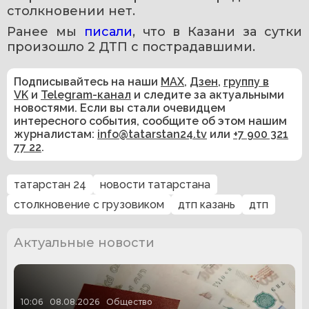
столкновении нет.
Ранее мы 
писали
, что в Казани за сутки 
произошло 2 ДТП с пострадавшими.
Подписывайтесь на наши
MAX
,
Дзен
,
группу в
VK
и
Telegram-канал
и следите за актуальными
новостями. Если вы стали очевидцем
интересного события, сообщите об этом нашим
журналистам:
info@tatarstan24.tv
или
+7 900 321
77 22
.
татарстан 24
новости татарстана
столкновение с грузовиком
дтп казань
дтп
Актуальные новости
10:06
08.08.2026
Общество