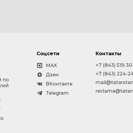
Соцсети
Контакты
+7 (843) 519-30
MAX
+7 (843) 224-2
Дзен
й по
mail@tatarstan
ВКонтакте
огий
reclama@tatar
Telegram
я
а
го