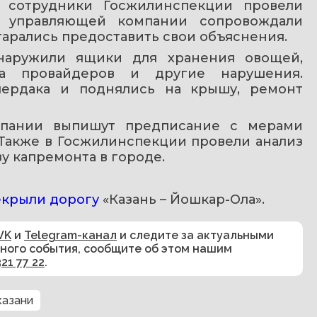
 сотрудники Госжилинспекции провели 
и управляющей компании сопровождали 
тарались предоставить свои объяснения.
наружили ящики для хранения овощей, 
а провайдеров и другие нарушения. 
ердака и поднялись на крышу, ремонт 
пании выпишут предписание с мерами 
 Также в Госжилинспекции провели анализ 
у капремонта в городе.
крыли дорогу
 «Казань – Йошкар-Ола».
VK
и
Telegram-канал
и следите за актуальными
сного события, сообщите об этом нашим
321 77 22
.
казани