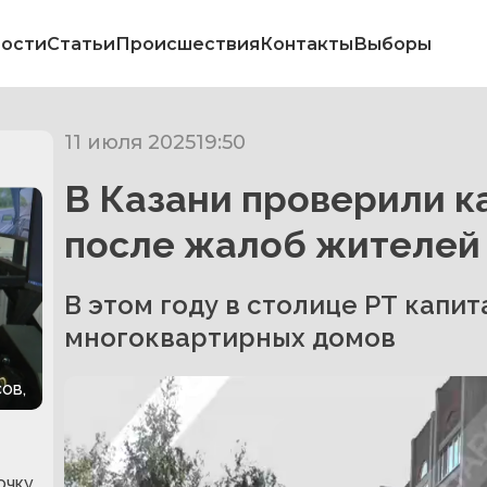
ости
Статьи
Происшествия
Контакты
Выборы
11 июля 2025
19:50
В Казани проверили к
после жалоб жителей
В этом году в столице РТ капи
многоквартирных домов
ов,
очку