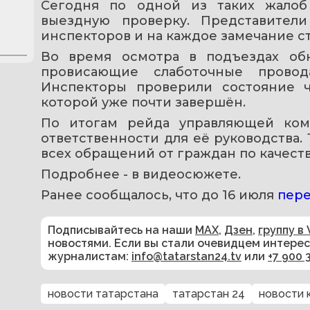
Сегодня по одной из таких жалоб
выездную проверку. Представител
инспекторов и на каждое замечание с
Во время осмотра в подъездах об
провисающие слаботочные провод
Инспекторы проверили состояние ч
которой уже почти завершён. 
По итогам рейда управляющей ком
ответственности для её руководства.
всех обращений от граждан по качеств
Подробнее - в видеосюжете.
Ранее сообщалось, что до 16 июля 
пере
Подписывайтесь на наши
MAX
,
Дзен
,
группу в 
новостями. Если вы стали очевидцем интере
журналистам:
info@tatarstan24.tv
или
+7 900 
новости татарстана
татарстан 24
новости 