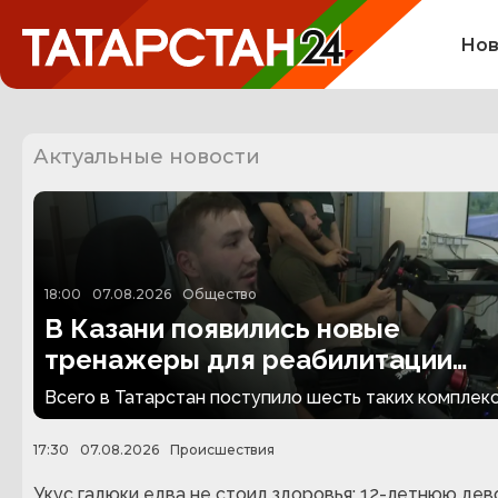
Нов
Актуальные новости
18:00
07.08.2026
Общество
В Казани появились новые
тренажеры для реабилитации
людей с ампутациями
Всего в Татарстан поступило шесть таких комплекс
17:30
07.08.2026
Происшествия
Укус гадюки едва не стоил здоровья: 12-летнюю дев