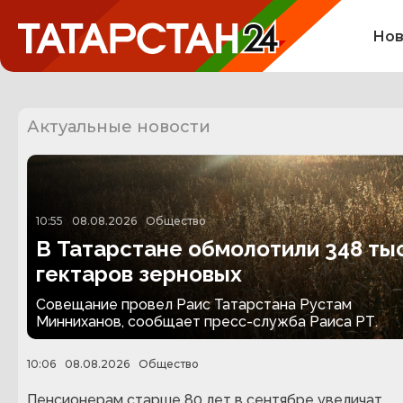
Нов
Актуальные новости
10:55
08.08.2026
Общество
В Татарстане обмолотили 348 тыс
гектаров зерновых
Совещание провел Раис Татарстана Рустам
Минниханов, сообщает пресс-служба Раиса РТ.
10:06
08.08.2026
Общество
Пенсионерам старше 80 лет в сентябре увеличат