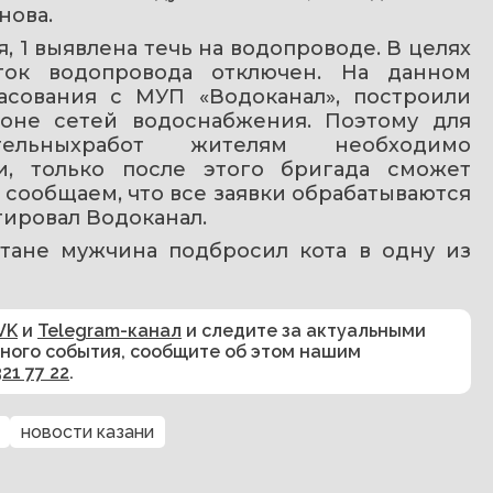
нова.
, 1 выявлена течь на водопроводе. В целях 
ток водопровода отключен. На данном 
асования с МУП «Водоканал», построили 
оне сетей водоснабжения. Поэтому для 
ительныхработ жителям необходимо 
и, только после этого бригада сможет 
сообщаем, что все заявки обрабатываются 
тировал Водоканал.
рстане мужчина подбросил кота в одну из 
VK
и
Telegram-канал
и следите за актуальными
сного события, сообщите об этом нашим
321 77 22
.
новости казани