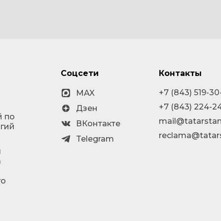
Соцсети
Контакты
+7 (843) 519-30
MAX
+7 (843) 224-2
Дзен
й по
mail@tatarstan
ВКонтакте
огий
reclama@tatar
Telegram
я
а
го