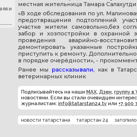
местная жительница Тамара Салахутди
еля и
«В ходе обследования по ул. Малиновая
предотвращения подтоплений учас
участке жители самовольно,без согл
забор и хозпостройки в охранной з
проведения аварийно-восстанов
демонтировать указанные постройк
приступить к ремонту. Дополнительно 
в порядке очерёдности», - прокоммен
Ранее мы 
рассказывали
, как в Тата
ветеринарных клиник
Подписывайтесь на наши
MAX
,
Дзен
,
группу в 
новостями. Если вы стали очевидцем интере
журналистам:
info@tatarstan24.tv
или
+7 900 
новости татарстана
татарстан 24
затопило