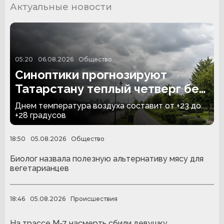
Актуальные новости
05:20
06.08.2026
Общество
Синоптики прогнозируют
Татарстану теплый четверг без
дождей
Днем температура воздуха составит от +23 до
+28 градусов
18:50
05.08.2026
Общество
Биолог назвала полезную альтернативу мясу для
вегетарианцев
18:46
05.08.2026
Происшествия
На трассе М-7 насмерть сбили девушку