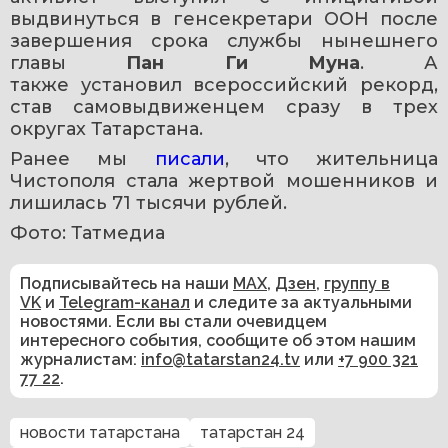
выдвинуться в генсекретари ООН после 
завершения срока службы нынешнего 
главы 
Пан Ги Муна
. А 
также установил всероссийский рекорд, 
став самовыдвиженцем сразу в трех 
округах Татарстана.
Ранее мы 
писали
, что жительница 
Чистополя стала жертвой мошенников и 
лишилась 71 тысячи рублей.
Фото: Татмедиа
Подписывайтесь на наши
MAX
,
Дзен
,
группу в
VK
и
Telegram-канал
и следите за актуальными
новостями. Если вы стали очевидцем
интересного события, сообщите об этом нашим
журналистам:
info@tatarstan24.tv
или
+7 900 321
77 22
.
новости татарстана
татарстан 24