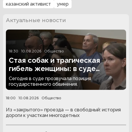
казанский активист
умер
Актуальные новости
18:30
10.08.2026
Общество
Стая собак и трагическая
гибель женщины: в суде
прозвучал запрос на наказание
Сегодня в суде прозвучала позиция
государственного обвинения.
18:00
10.08.2026
Общество
Из «закрытого» проезда — в свободный: история
дороги к участкам многодетных