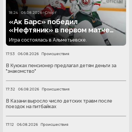
18:24
06.08.2026
Спорт
«Ак Барс» победил
«Нефтяник» в первом матче
сезона
Игра состоялась в Альметьевске.
17:53
06.08.2026
Происшествия
В Куюках пенсионер предлагал детям деньги за
"знакомство"
17:32
06.08.2026
Происшествия
В Казани выросло число детских травм после
поездок на питбайках
17:12
06.08.2026
Происшествия