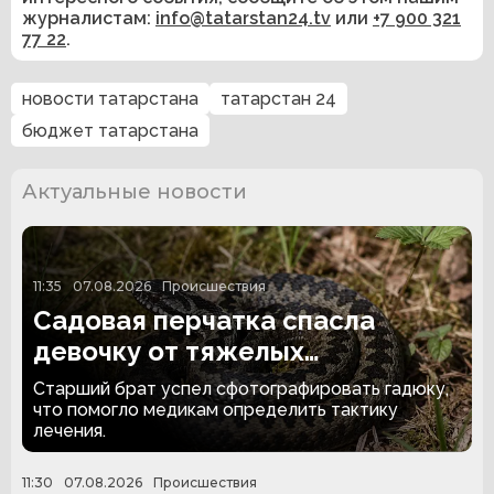
журналистам:
info@tatarstan24.tv
или
+7 900 321
77 22
.
новости татарстана
татарстан 24
бюджет татарстана
Актуальные новости
11:35
07.08.2026
Происшествия
Садовая перчатка спасла
девочку от тяжелых
последствий укуса гадюки
Старший брат успел сфотографировать гадюку,
что помогло медикам определить тактику
лечения.
11:30
07.08.2026
Происшествия