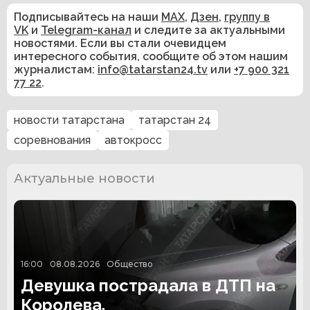
Подписывайтесь на наши
MAX
,
Дзен
,
группу в
VK
и
Telegram-канал
и следите за актуальными
новостями. Если вы стали очевидцем
интересного события, сообщите об этом нашим
журналистам:
info@tatarstan24.tv
или
+7 900 321
77 22
.
новости татарстана
татарстан 24
соревнования
автокросс
Актуальные новости
16:00
08.08.2026
Общество
Девушка пострадала в ДТП на
Королева.