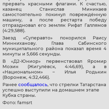
прервать красными флагами. К счастью, 
казанец Станислав Миникаев 
самостоятельно покинул повреждённую 
машину, а после рестарта победу 
отпраздновал его земляк Рифат Галлямов 
(4:29,588). 
Заезд «Суперавто» покорился Раису 
Минниханову. Глава Сабинского 
муниципального района показал время 4 
минуты и 5,666 секунды.
В «Д2-Юниор» первенствовал Яромир 
Мозин (Жигулёвск, 4:46,69), а в 
«Национальном» – Илья Родькин 
(Воронеж, 4:32,466).
Ранее 
сообщалось
, что стрелки Татарстана 
успешно выступили на домашнем этапе 
Кубка страны. 
Фото: famsrt