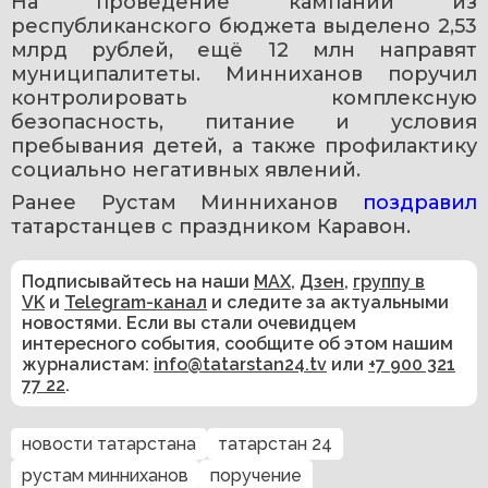
На проведение кампании из 
республиканского бюджета выделено 2,53 
млрд рублей, ещё 12 млн направят 
муниципалитеты. Минниханов поручил 
контролировать комплексную 
безопасность, питание и условия 
пребывания детей, а также профилактику 
социально негативных явлений.
Ранее Рустам Минниханов 
поздравил 
татарстанцев с праздником Каравон.
Подписывайтесь на наши
MAX
,
Дзен
,
группу в
VK
и
Telegram-канал
и следите за актуальными
новостями. Если вы стали очевидцем
интересного события, сообщите об этом нашим
журналистам:
info@tatarstan24.tv
или
+7 900 321
77 22
.
новости татарстана
татарстан 24
рустам минниханов
поручение