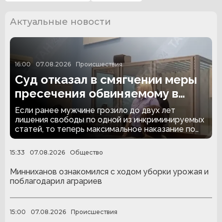
Актуальные новости
16:00
07.08.2026
Происшествия
Суд отказал в смягчении меры
пресечения обвиняемому в
жестоком избиении женщины
Если ранее мужчине грозило до двух лет
лишения свободы по одной из инкриминируемых
статей, то теперь максимальное наказание по
предъявленному обвинению увеличилось до
пяти лет.
15:33
07.08.2026
Общество
Минниханов ознакомился с ходом уборки урожая и
поблагодарил аграриев
15:00
07.08.2026
Происшествия