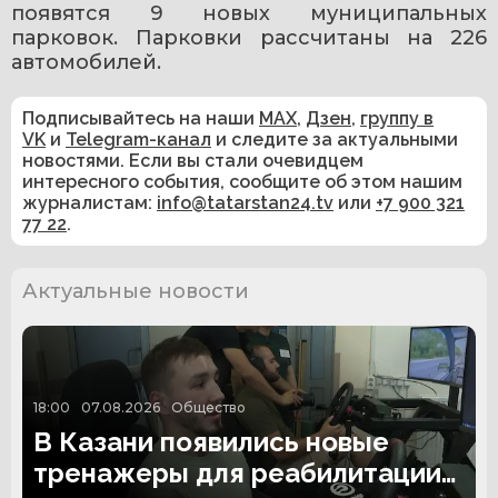
появятся 9 новых муниципальных 
парковок. Парковки рассчитаны на 226 
автомобилей.
Подписывайтесь на наши
MAX
,
Дзен
,
группу в
VK
и
Telegram-канал
и следите за актуальными
новостями. Если вы стали очевидцем
интересного события, сообщите об этом нашим
журналистам:
info@tatarstan24.tv
или
+7 900 321
77 22
.
Актуальные новости
18:00
07.08.2026
Общество
В Казани появились новые
тренажеры для реабилитации