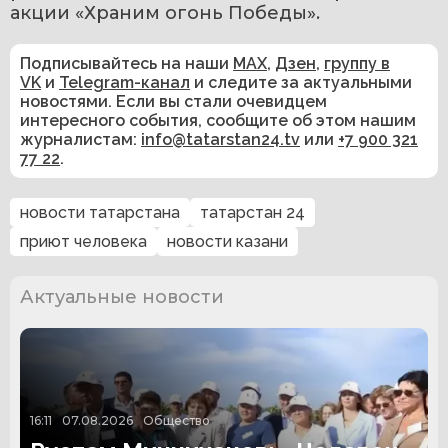
акции «Храним огонь Победы».
Подписывайтесь на наши
MAX
,
Дзен
,
группу в
VK
и
Telegram-канал
и следите за актуальными
новостями. Если вы стали очевидцем
интересного события, сообщите об этом нашим
журналистам:
info@tatarstan24.tv
или
+7 900 321
77 22
.
новости татарстана
татарстан 24
приют человека
новости казани
Актуальные новости
16:11
07.08.2026
Общество