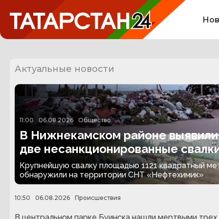
Нов
Актуальные новости
11:00
06.08.2026
Общество
В Нижнекамском районе выявили
две несанкционированные свалк
Крупнейшую свалку площадью 1121 квадратный ме
обнаружили на территории СНТ «Нефтехимик»
10:50
06.08.2026
Происшествия
В центральном парке Буинска нашли мертвыми трех