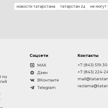
новости татарстана
татарстан 24
не могут
Соцсети
Контакты
+7 (843) 519-30
MAX
+7 (843) 224-2
Дзен
й по
mail@tatarstan
ВКонтакте
огий
reclama@tatar
Telegram
я
а