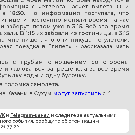
ормация с четверга насчёт вылета. Они 
 18:30. Но информация поступала, что 
тинице и постоянно меняли время на час 
и заберут, потом уже в 3:15. Всё это время 
али. В 1:15 их забрали из гостиницы, в 3:15 
а мне пишет, что они никуда не улетели. 
вая поездка в Египет», - рассказала мать 
лись с грубым отношением со стороны 
и жаловаться запрещено, а за всё время 
утылку воды и одну булочку.
 поломка самолета.
з Казани в Сухум 
могут запустить
 с 4 
VK
и
Telegram-канал
и следите за актуальными
сного события, сообщите об этом нашим
321 77 22
.