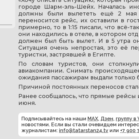
городе Шарм-эль-Шейх. Началась инф
должны были вылететь ещё 2 мая в
переносится рейс, их оставили в гос
примерно, то в 1:15 писали, что всё-так
они находились в отеле, в котором отдых
должен был быть вылет. И в 5 утра он
Ситуация очень непростая, это её пер
туристки, застрявшей в Египте.
По словам туристов, они столкну
авиакомпании. Снимать происходящее 
ожидания пассажирам выдали только б
Причиной постоянных переносов стала
Ранее сообщалось, что прямые рейсы и
июня.
Подписывайтесь на наши
MAX
,
Дзен
,
группу в 
новостями. Если вы стали очевидцем интере
журналистам:
info@tatarstan24.tv
или
+7 900 