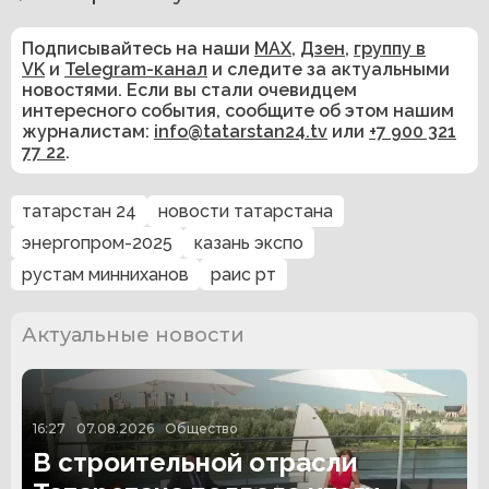
Подписывайтесь на наши
MAX
,
Дзен
,
группу в
VK
и
Telegram-канал
и следите за актуальными
новостями. Если вы стали очевидцем
интересного события, сообщите об этом нашим
журналистам:
info@tatarstan24.tv
или
+7 900 321
77 22
.
татарстан 24
новости татарстана
энергопром-2025
казань экспо
рустам минниханов
раис рт
Актуальные новости
16:27
07.08.2026
Общество
В строительной отрасли