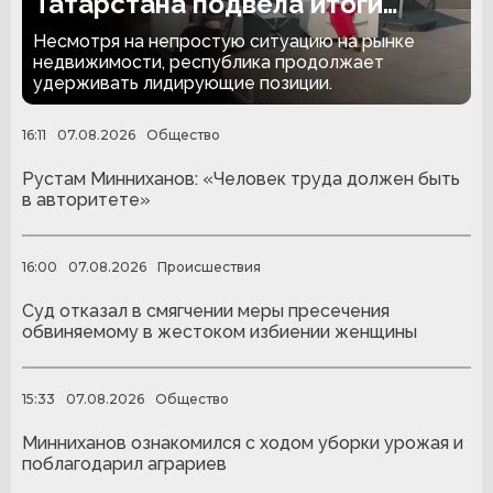
Татарстана подвела итоги
полугодия
Несмотря на непростую ситуацию на рынке
недвижимости, республика продолжает
удерживать лидирующие позиции.
16:11
07.08.2026
Общество
Рустам Минниханов: «Человек труда должен быть
в авторитете»
16:00
07.08.2026
Происшествия
Суд отказал в смягчении меры пресечения
обвиняемому в жестоком избиении женщины
15:33
07.08.2026
Общество
Минниханов ознакомился с ходом уборки урожая и
поблагодарил аграриев