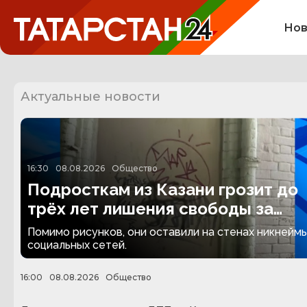
Нов
Актуальные новости
16:30
08.08.2026
Общество
Подросткам из Казани грозит до
трёх лет лишения свободы за
граффити
Помимо рисунков, они оставили на стенах никнеймы
социальных сетей.
16:00
08.08.2026
Общество