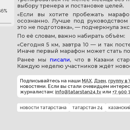
выбору тренера и постановке целей.
86%
«Если вы хотите пробежать марафон
осознанно. Лучше под руководством
это не подготовка», — подчеркнула экс
По её словам, важно набирать объём: 
«Сегодня 5 км, завтра 10 — и так пост
Иначе первый марафон может стать п
Ранее мы 
писали
, что в Казани ста
Каждую неделю участников ждёт новое
Подписывайтесь на наши
MAX
,
Дзен
,
группу в 
новостями. Если вы стали очевидцем интере
журналистам:
info@tatarstan24.tv
или
+7 900 
новости татарстана
татарстан 24
казански