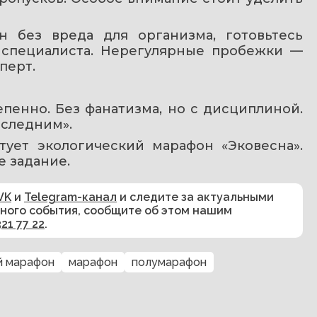
 без вреда для организма, готовьтесь 
 специалиста. Нерегулярные пробежки — 
перт.
епенно. Без фанатизма, но с дисциплиной. 
оследним».
ртует экологический марафон «Эковесна». 
 задание.
VK
и
Telegram-канал
и следите за актуальными
сного события, сообщите об этом нашим
321 77 22
.
й марафон
марафон
полумарафон