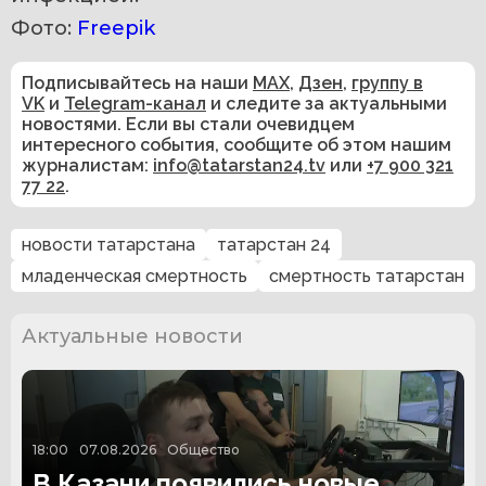
Фото: 
Freepik
Подписывайтесь на наши
MAX
,
Дзен
,
группу в
VK
и
Telegram-канал
и следите за актуальными
новостями. Если вы стали очевидцем
интересного события, сообщите об этом нашим
журналистам:
info@tatarstan24.tv
или
+7 900 321
77 22
.
новости татарстана
татарстан 24
младенческая смертность
смертность татарстан
Актуальные новости
18:00
07.08.2026
Общество
В Казани появились новые