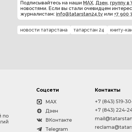
Подписывайтесь на наши
MAX
,
Дзен
,
группу в 
новостями. Если вы стали очевидцем интере
журналистам:
info@tatarstan24.tv
или
+7 900 
новости татарстана
татарстан 24
книту-ка
Соцсети
Контакты
+7 (843) 519-30
MAX
+7 (843) 224-2
Дзен
й по
mail@tatarstan
ВКонтакте
огий
reclama@tatar
Telegram