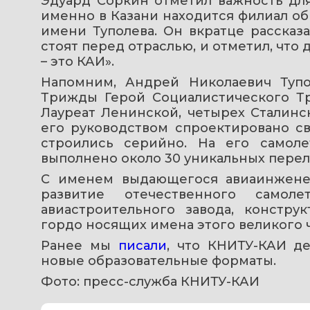
Эдуард Соркин отметил важность для
именно в Казани находится филиал общ
имени Туполева. Он вкратце рассказа
стоят перед отраслью, и отметил, что д
– это КАИ». 
Напомним, Андрей Николаевич Тупо
Трижды Герой Социалистического Тр
Лауреат Ленинской, четырех Сталинс
его руководством спроектировано св
строились серийно. На его самоле
выполнено около 30 уникальных перел
С именем выдающегося авиаинженера
развитие отечественного самоле
авиастроительного завода, констру
гордо носящих имена этого великого ч
Ранее мы 
писали
, что КНИТУ-КАИ д
новые образовательные форматы.
Фото: пресс-служба КНИТУ-КАИ