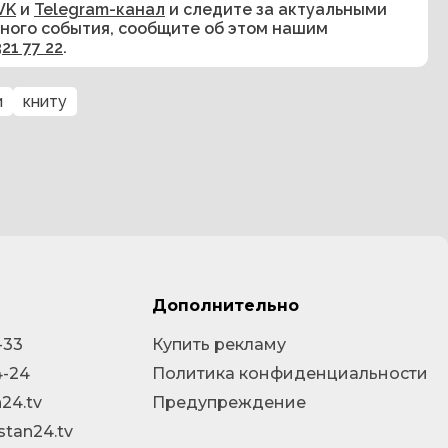
VK
и
Telegram-канал
и следите за актуальными
сного события, сообщите об этом нашим
321 77 22
.
и
книту
Дополнительно
-33
Купить рекламу
4-24
Политика конфиденциальности
24.tv
Предупреждение
stan24.tv