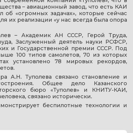
 современной компании «Туполев», что в 
ества – авиационный завод, что есть КАИ 
л об «огромных задачах», которые сейчас 
ля их реализации «у нас всегда была опора 
лев – Академик АН СССР, Герой Труда, 
уда, Заслуженный деятель науки РСФСР, 
ких и Государственной премии СССР. Под 
ыше 100 типов самолетов, 70 из которых 
тах установлено 78 мировых рекордов, 
етов.
 А.Н. Туполева связано становление и 
тостроения. Общее дело Казанского 
кторского бюро «Туполев» и КНИТУ-КАИ, 
еловека, связано исторически.
емонстрирует беспилотные технологии и 