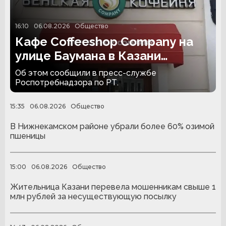
16:10
06.08.2026
Общество
Кафе Coffeeshop Company на
улице Баумана в Казани
закрыли на 30 суток
Об этом сообщили в пресс-службе
Роспотребнадзора по РТ.
15:35
06.08.2026
Общество
В Нижнекамском районе убрали более 60% озимой
пшеницы
15:00
06.08.2026
Общество
Жительница Казани перевела мошенникам свыше 1
млн рублей за несуществующую посылку