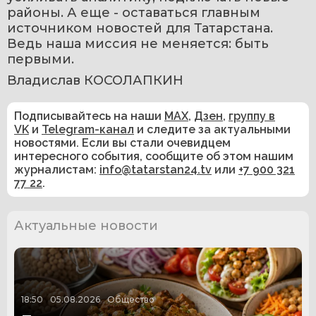
районы. А еще - оставаться главным 
источником новостей для Татарстана. 
Ведь наша миссия не меняется: быть 
первыми. 
Владислав КОСОЛАПКИН
Подписывайтесь на наши
MAX
,
Дзен
,
группу в
VK
и
Telegram-канал
и следите за актуальными
новостями. Если вы стали очевидцем
интересного события, сообщите об этом нашим
журналистам:
info@tatarstan24.tv
или
+7 900 321
77 22
.
Актуальные новости
18:50
05.08.2026
Общество